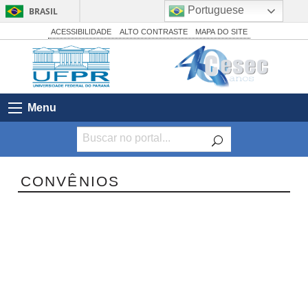
Portuguese
BRASIL
Simplifique!
ACESSIBILIDADE
ALTO CONTRASTE
MAPA DO SITE
Comunica BR
Participe
Acesso à informação
Menu
Legislação
Canais
CONVÊNIOS